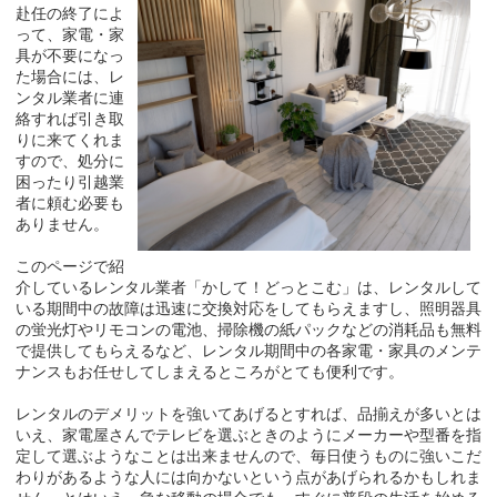
赴任の終了によ
って、家電・家
具が不要になっ
た場合には、レ
ンタル業者に連
絡すれば引き取
りに来てくれま
すので、処分に
困ったり引越業
者に頼む必要も
ありません。
このページで紹
介しているレンタル業者「かして！どっとこむ」は、レンタルして
いる期間中の故障は迅速に交換対応をしてもらえますし、照明器具
の蛍光灯やリモコンの電池、掃除機の紙パックなどの消耗品も無料
で提供してもらえるなど、レンタル期間中の各家電・家具のメンテ
ナンスもお任せしてしまえるところがとても便利です。
レンタルのデメリットを強いてあげるとすれば、品揃えが多いとは
いえ、家電屋さんでテレビを選ぶときのようにメーカーや型番を指
定して選ぶようなことは出来ませんので、毎日使うものに強いこだ
わりがあるような人には向かないという点があげられるかもしれま