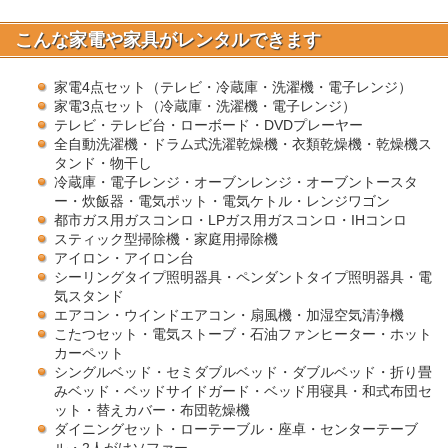
こんな家電や家具がレンタルできます
家電4点セット（テレビ・冷蔵庫・洗濯機・電子レンジ）
家電3点セット（冷蔵庫・洗濯機・電子レンジ）
テレビ・テレビ台・ローボード・DVDプレーヤー
全自動洗濯機・ドラム式洗濯乾燥機・衣類乾燥機・乾燥機ス
タンド・物干し
冷蔵庫・電子レンジ・オーブンレンジ・オーブントースタ
ー・炊飯器・電気ポット・電気ケトル・レンジワゴン
都市ガス用ガスコンロ・LPガス用ガスコンロ・IHコンロ
スティック型掃除機・家庭用掃除機
アイロン・アイロン台
シーリングタイプ照明器具・ペンダントタイプ照明器具・電
気スタンド
エアコン・ウインドエアコン・扇風機・加湿空気清浄機
こたつセット・電気ストーブ・石油ファンヒーター・ホット
カーペット
シングルベッド・セミダブルベッド・ダブルベッド・折り畳
みベッド・ベッドサイドガード・ベッド用寝具・和式布団セ
ット・替えカバー・布団乾燥機
ダイニングセット・ローテーブル・座卓・センターテーブ