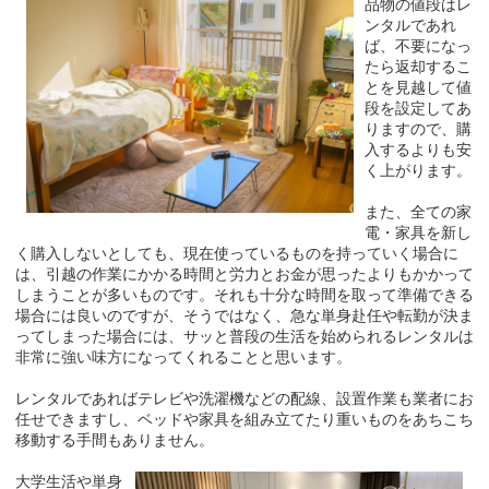
品物の値段はレ
ンタルであれ
ば、不要になっ
たら返却するこ
とを見越して値
段を設定してあ
りますので、購
入するよりも安
く上がります。
また、全ての家
電・家具を新し
く購入しないとしても、現在使っているものを持っていく場合に
は、引越の作業にかかる時間と労力とお金が思ったよりもかかって
しまうことが多いものです。それも十分な時間を取って準備できる
場合には良いのですが、そうではなく、急な単身赴任や転勤が決ま
ってしまった場合には、サッと普段の生活を始められるレンタルは
非常に強い味方になってくれることと思います。
レンタルであればテレビや洗濯機などの配線、設置作業も業者にお
任せできますし、ベッドや家具を組み立てたり重いものをあちこち
移動する手間もありません。
大学生活や単身